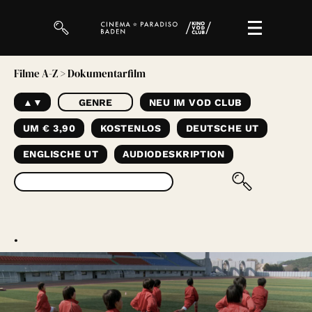
Filme A-Z
> Dokumentarfilm
Filme
▲▼
GENRE
NEU IM VOD CLUB
Magazin
UM € 3,90
KOSTENLOS
DEUTSCHE UT
Kuratierungen
ENGLISCHE UT
AUDIODESKRIPTION
Events
So geht’s
.
Filmpakete
Gutscheine
& Filmpässe