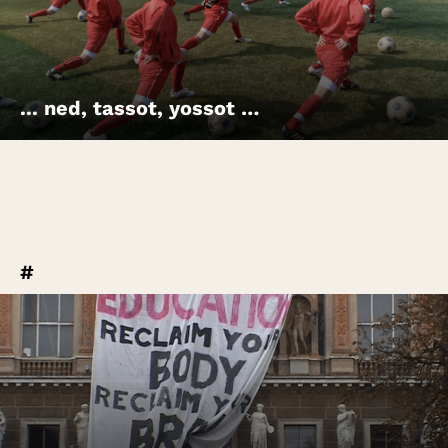
Account
Suche
... ned, tassot, yossot …
#