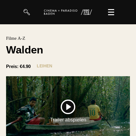
Filme
Filme A-Z
Walden
Magazin
Kuratierungen
LEIHEN
Preis:
€4.90
Events
So geht’s
Filmpakete
PLAY
Gutscheine
Trailer abspielen
& Filmpässe