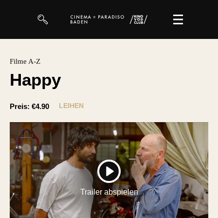
Filme
Filme A-Z
Happy
Magazin
Kuratierungen
LEIHEN
Preis:
€4.90
Events
So geht’s
Filmpakete
PLAY
Gutscheine
Trailer abspielen
& Filmpässe