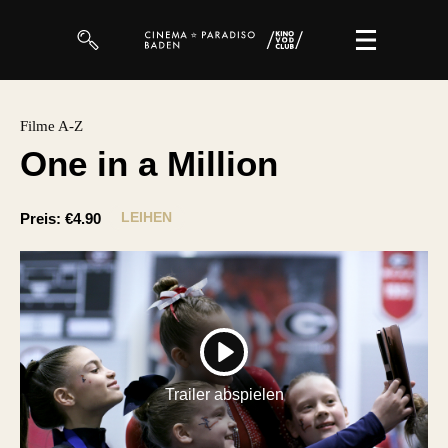
Filme
Filme A-Z
One in a Million
Magazin
Kuratierungen
LEIHEN
Preis:
€4.90
Events
So geht’s
Filmpakete
PLAY
Gutscheine
Trailer abspielen
& Filmpässe