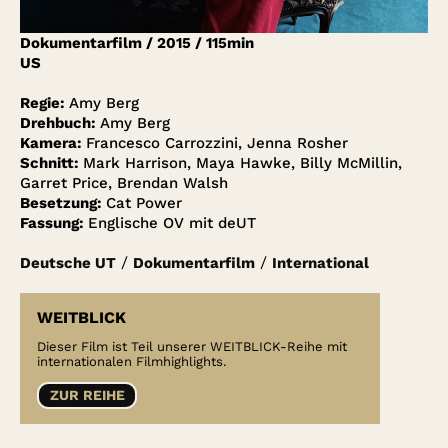
Account
Dokumentarfilm
/
2015
/
115min
Suche
US
Regie:
Amy Berg
Drehbuch:
Amy Berg
Kamera:
Francesco Carrozzini, Jenna Rosher
Schnitt:
Mark Harrison, Maya Hawke, Billy McMillin,
Garret Price, Brendan Walsh
Besetzung:
Cat Power
Fassung:
Englische OV mit deUT
/
/
Deutsche UT
Dokumentarfilm
International
WEITBLICK
Dieser Film ist Teil unserer WEITBLICK-Reihe mit
internationalen Filmhighlights.
ZUR REIHE