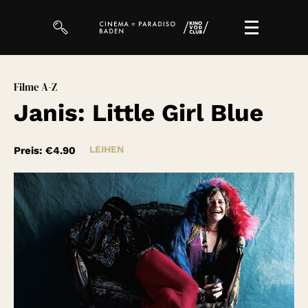
Filme
Filme A-Z
Janis: Little Girl Blue
Magazin
Kuratierungen
LEIHEN
Preis:
€4.90
Events
So geht’s
Filmpakete
Gutscheine
& Filmpässe