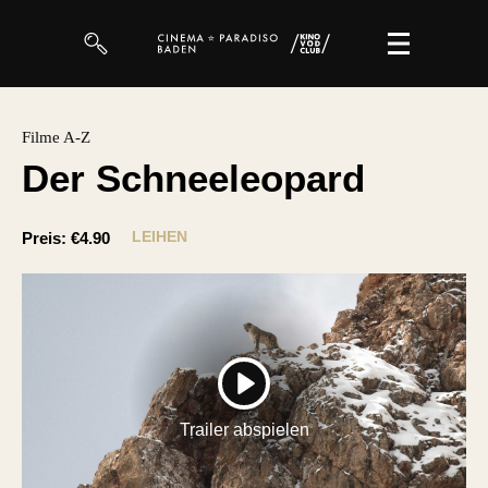
Filme
Filme A-Z
Der Schneeleopard
Magazin
Kuratierungen
LEIHEN
Preis:
€4.90
Events
So geht’s
Filmpakete
PLAY
Gutscheine
Trailer abspielen
& Filmpässe