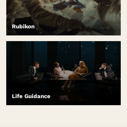
Rubikon
LEIHEN
Life Guidance
LEIHEN