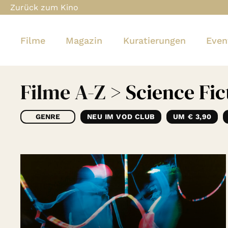
Zurück zum Kino
Filme
Magazin
Kuratierungen
Even
Filme A-Z
> Science Fic
GENRE
NEU IM VOD CLUB
UM € 3,90