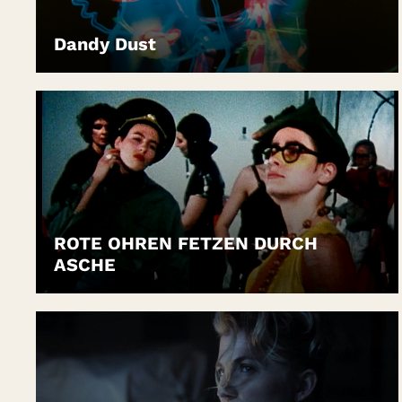
Dandy Dust
LEIHEN
ROTE OHREN FETZEN DURCH
ASCHE
LEIHEN