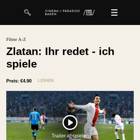
Filme
Filme A-Z
Zlatan: Ihr redet - ich
Magazin
spiele
Kuratierungen
Events
LEIHEN
Preis:
€4.90
So geht’s
Filmpakete
Gutscheine
PLAY
& Filmpässe
Trailer abspielen