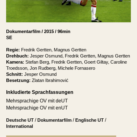
Account
Suche
Dokumentarfilm
/
2015
/
96min
SE
Regie:
Fredrik Gertten, Magnus Gertten
Drehbuch:
Jesper Osmund, Fredrik Gertten, Magnus Gertten
Kamera:
Stefan Berg, Fredrik Gertten, Goert Giltay, Caroline
Troedsson, Jon Rudberg, Michele Fornasero
Schnitt:
Jesper Osmund
Besetzung:
Zlatan Ibrahimović
Inkludierte Sprachfassungen
Mehrsprachige OV mit deUT
Mehrsprachige OV mit enUT
Deutsche UT
/
Dokumentarfilm
/
Englische UT
/
International