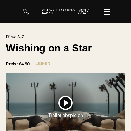
Filme
Filme A-Z
Wishing on a Star
Magazin
Kuratierungen
LEIHEN
Preis:
€4.90
Events
So geht’s
Filmpakete
PLAY
Gutscheine
Trailer abspielen
& Filmpässe