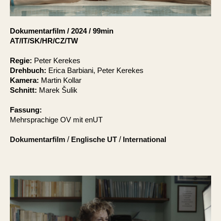
Account
Suche
Dokumentarfilm
/
2024
/
99min
AT/IT/SK/HR/CZ/TW
Regie:
Peter Kerekes
Drehbuch:
Erica Barbiani, Peter Kerekes
Kamera:
Martin Kollar
Schnitt:
Marek Šulik
Fassung:
Mehrsprachige OV mit enUT
Dokumentarfilm
/
Englische UT
/
International