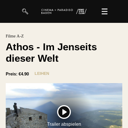
Filme
Filme A-Z
Athos - Im Jenseits
Magazin
dieser Welt
Kuratierungen
Events
LEIHEN
Preis:
€4.90
So geht’s
Filmpakete
Gutscheine
PLAY
& Filmpässe
Trailer abspielen