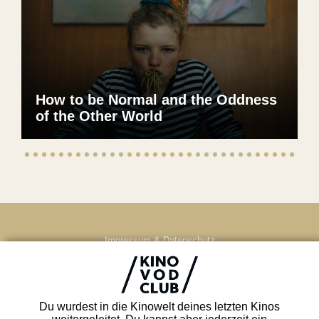
How to be Normal and the Oddness
of the Other World
Impressum & Datenschutz
AGB
Kontakt
FAQ
Du wurdest in die Kinowelt deines letzten Kinos
Newsletter