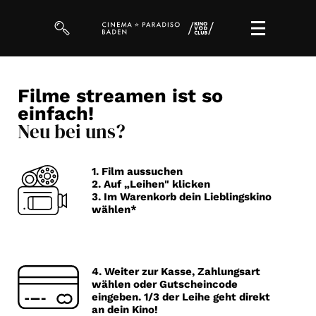
Filme
Filme streamen
ist so
einfach!
Magazin
Neu bei uns?
Kuratierungen
VOD-Events
1. Film aussuchen
2. Auf „Leihen" klicken
3. Im Warenkorb dein Lieblingskino
wählen*
So geht’s
Filmpakete
4. Weiter zur Kasse, Zahlungsart
Gutscheine
wählen oder Gutscheincode
& Filmpässe
eingeben. 1/3 der Leihe geht direkt
an dein Kino!