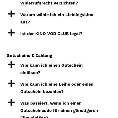
Widerrufsrecht verzichten?
a
Warum wähle ich ein Lieblingskino
aus?
a
Ist der KINO VOD CLUB legal?
Gutscheine & Zahlung
a
Wie kann ich einen Gutschein
einlösen?
a
Wie kann ich eine Leihe oder einen
Gutschein bezahlen?
a
Was passiert, wenn ich einen
Gutscheincode für einen günstigeren
Film einlöse?