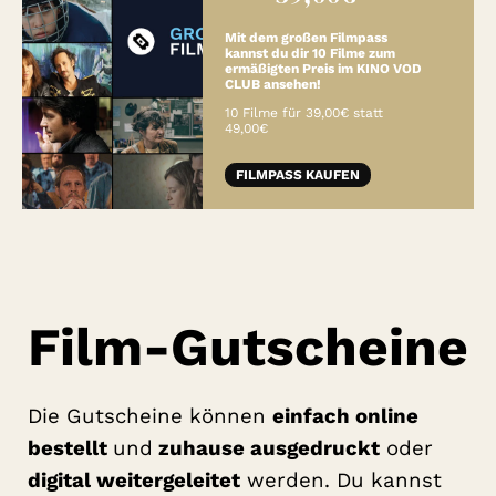
Mit dem großen Filmpass
kannst du dir 10 Filme zum
ermäßigten Preis im KINO VOD
CLUB ansehen!
10 Filme für 39,00€ statt
49,00€
FILMPASS KAUFEN
Film-Gutscheine
Die Gutscheine können
einfach online
bestellt
und
zuhause ausgedruckt
oder
digital weitergeleitet
werden. Du kannst