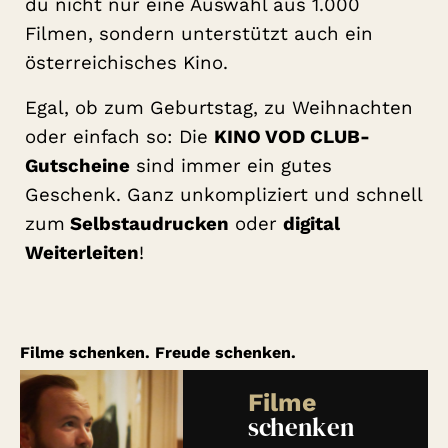
du nicht nur eine Auswahl aus 1.000
Account
Filmen, sondern unterstützt auch ein
Suche
österreichisches Kino.
Egal, ob zum Geburtstag, zu Weihnachten
oder einfach so: Die
KINO VOD CLUB-
Gutscheine
sind immer ein gutes
Geschenk. Ganz unkompliziert und schnell
zum
Selbstaudrucken
oder
digital
Weiterleiten
!
Filme schenken. Freude schenken.
Filme
schenken