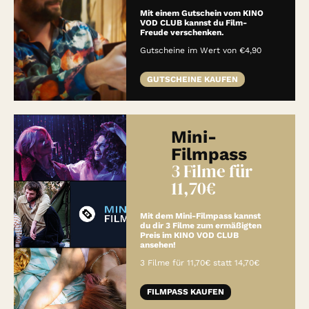
Mit einem Gutschein vom KINO
VOD CLUB kannst du Film-
Freude verschenken.
Gutscheine im Wert von €4,90
GUTSCHEINE KAUFEN
Mini-
Filmpass
3 Filme für
11,70€
Mit dem Mini-Filmpass kannst
du dir 3 Filme zum ermäßigten
Preis im KINO VOD CLUB
ansehen!
3 Filme für 11,70€ statt 14,70€
FILMPASS KAUFEN