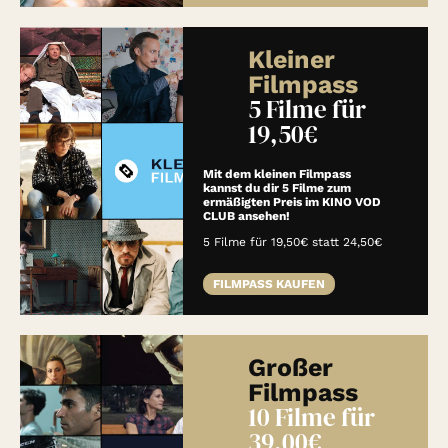
Kleiner
Filmpass
5 Filme für
19,50€
Mit dem kleinen Filmpass
kannst du dir 5 Filme zum
ermäßigten Preis im KINO VOD
CLUB ansehen!
5 Filme für 19,50€ statt 24,50€
FILMPASS KAUFEN
Großer
Filmpass
10 Filme für
39,00€