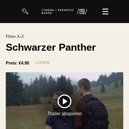
Filme
Filme A-Z
Schwarzer Panther
Magazin
Kuratierungen
LEIHEN
Preis:
€4.90
Events
So geht’s
Filmpakete
PLAY
Gutscheine
Trailer abspielen
& Filmpässe