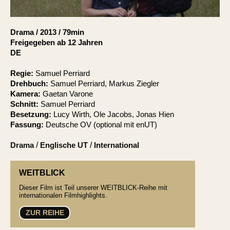
Account
Suche
Drama
/
2013
/
79min
Freigegeben ab 12 Jahren
DE
Regie:
Samuel Perriard
Drehbuch:
Samuel Perriard, Markus Ziegler
Kamera:
Gaetan Varone
Schnitt:
Samuel Perriard
Besetzung:
Lucy Wirth, Ole Jacobs, Jonas Hien
Fassung:
Deutsche OV (optional mit enUT)
Drama
/
Englische UT
/
International
WEITBLICK
Dieser Film ist Teil unserer WEITBLICK-Reihe mit
internationalen Filmhighlights.
ZUR REIHE