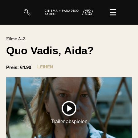
Filme
Filme A-Z
Quo Vadis, Aida?
Magazin
Kuratierungen
LEIHEN
Preis:
€4.90
Events
So geht’s
Filmpakete
PLAY
Gutscheine
Trailer abspielen
& Filmpässe