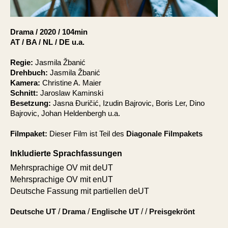
Account
Suche
Drama
/
2020
/
104min
AT / BA / NL / DE u.a.
Regie:
Jasmila Žbanić
Drehbuch:
Jasmila Žbanić
Kamera:
Christine A. Maier
Schnitt:
Jaroslaw Kaminski
Besetzung:
Jasna Đuričić, Izudin Bajrovic, Boris Ler, Dino
Bajrovic, Johan Heldenbergh u.a.
Filmpaket:
Dieser Film ist Teil des
Diagonale Filmpakets
Inkludierte Sprachfassungen
Mehrsprachige OV mit deUT
Mehrsprachige OV mit enUT
Deutsche Fassung mit partiellen deUT
Deutsche UT
/
Drama
/
Englische UT
/ /
Preisgekrönt