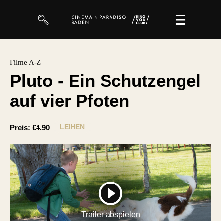
Filme
Filme A-Z
Pluto - Ein Schutzengel
Magazin
auf vier Pfoten
Kuratierungen
Events
LEIHEN
Preis:
€4.90
So geht’s
Filmpakete
Gutscheine
PLAY
& Filmpässe
Trailer abspielen