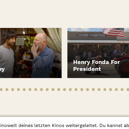
Henry Fonda For
py
President
EN
LEIHEN
inowelt deines letzten Kinos weitergeleitet. Du kannst a