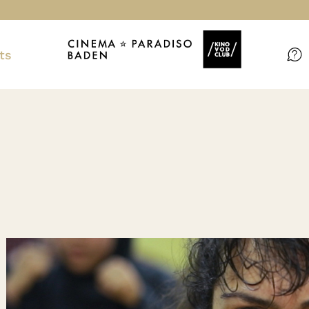
ts
Filme
Magazin
Kuratierungen
Events
So geht’s
Filmpakete