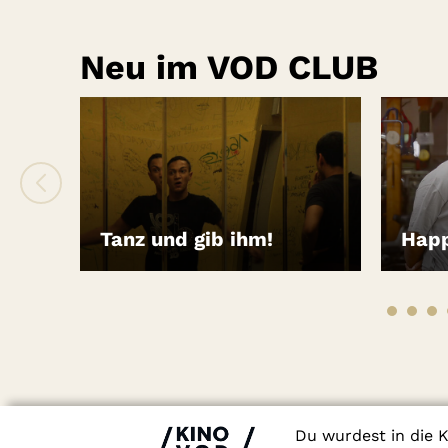
Neu im VOD CLUB
Tanz und gib ihm!
Hap
LEIHEN
LEIH
Du wurdest in die K