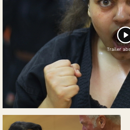
Gutscheine
& Filmpässe
Account
Suche
P
Trailer ab