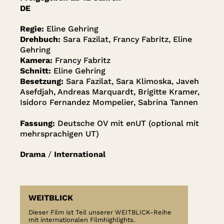
DE
Regie:
Eline Gehring
Drehbuch:
Sara Fazilat, Francy Fabritz, Eline
Gehring
Kamera:
Francy Fabritz
Schnitt:
Eline Gehring
Besetzung:
Sara Fazilat, Sara Klimoska, Javeh
Asefdjah, Andreas Marquardt, Brigitte Kramer,
Isidoro Fernandez Mompelier, Sabrina Tannen
Fassung:
Deutsche OV mit enUT (optional mit
mehrsprachigen UT)
Drama
/
International
WEITBLICK
Dieser Film ist Teil unserer WEITBLICK-Reihe
mit internationalen Filmhighlights.