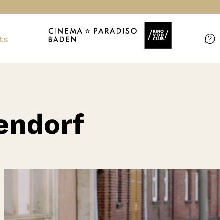
ts
Filme
Magazin
Kuratierungen
endorf
Events
So geht’s
Filmpakete