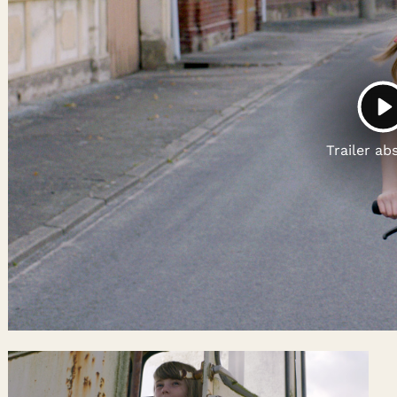
Gutscheine
& Filmpässe
Account
Suche
P
Trailer ab