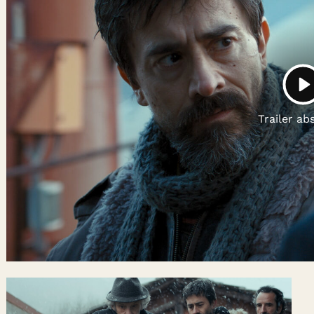
Gutscheine
& Filmpässe
Account
Suche
P
Trailer ab