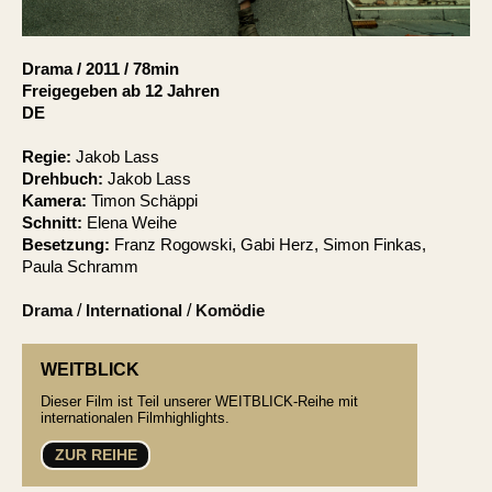
Account
Suche
Drama
/
2011
/
78min
Freigegeben ab 12 Jahren
DE
Regie:
Jakob Lass
Drehbuch:
Jakob Lass
Kamera:
Timon Schäppi
Schnitt:
Elena Weihe
Besetzung:
Franz Rogowski, Gabi Herz, Simon Finkas,
Paula Schramm
Drama
/
International
/
Komödie
WEITBLICK
Dieser Film ist Teil unserer WEITBLICK-Reihe mit
internationalen Filmhighlights.
ZUR REIHE