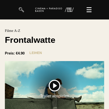
Filme
Filme A-Z
Frontalwatte
Magazin
Kuratierungen
LEIHEN
Preis:
€4.90
Events
So geht’s
Filmpakete
PLAY
Gutscheine
Trailer abspielen
& Filmpässe