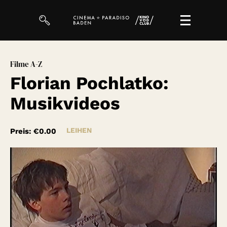
Filme
Filme A-Z
Florian Pochlatko:
Magazin
Musikvideos
Kuratierungen
Events
LEIHEN
Preis:
€0.00
So geht’s
Filmpakete
Gutscheine
& Filmpässe