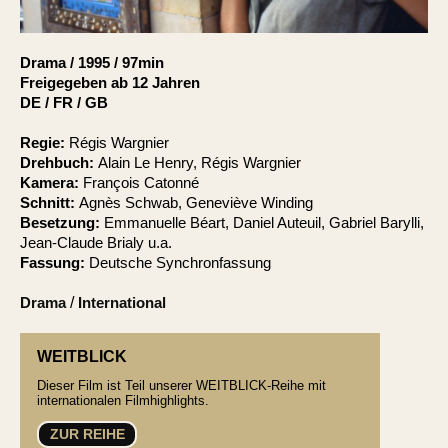
Account
Suche
Drama
/
1995
/
97min
Freigegeben ab 12 Jahren
DE / FR / GB
Regie:
Régis Wargnier
Drehbuch:
Alain Le Henry, Régis Wargnier
Kamera:
François Catonné
Schnitt:
Agnès Schwab, Geneviève Winding
Besetzung:
Emmanuelle Béart, Daniel Auteuil, Gabriel Barylli,
Jean-Claude Brialy u.a.
Fassung:
Deutsche Synchronfassung
Drama
/
International
WEITBLICK
Dieser Film ist Teil unserer WEITBLICK-Reihe mit
internationalen Filmhighlights.
ZUR REIHE