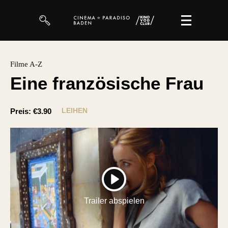
Filme
Filme A-Z
Eine französische Frau
Magazin
Kuratierungen
LEIHEN
Preis:
€3.90
Events
So geht’s
Filmpakete
PLAY
Gutscheine
Trailer abspielen
& Filmpässe