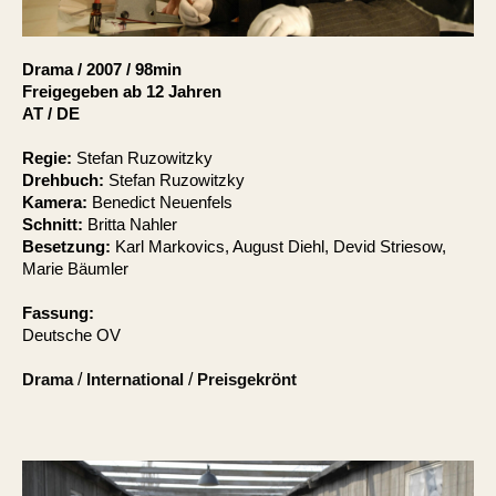
Account
Suche
Drama
/
2007
/
98min
Freigegeben ab 12 Jahren
AT / DE
Regie:
Stefan Ruzowitzky
Drehbuch:
Stefan Ruzowitzky
Kamera:
Benedict Neuenfels
Schnitt:
Britta Nahler
Besetzung:
Karl Markovics, August Diehl, Devid Striesow,
Marie Bäumler
Fassung:
Deutsche OV
Drama
/
International
/
Preisgekrönt