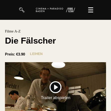
Filme
Filme A-Z
Die Fälscher
Magazin
Kuratierungen
LEIHEN
Preis:
€3.90
Events
So geht’s
Filmpakete
PLAY
Gutscheine
Trailer abspielen
& Filmpässe