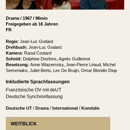
Account
Suche
Drama
/
1967
/
96min
Freigegeben ab 16 Jahren
FR
Regie:
Jean-Luc Godard
Drehbuch:
Jean-Luc Godard
Kamera:
Raoul Coutard
Schnitt:
Delphine Desfons, Agnès Guillemot
Besetzung:
Anne Wiazemsky, Jean-Pierre Léaud, Michel
Semeniako, Juliet Berto, Lex De Bruijn, Omar Blondin Diop
Inkludierte Sprachfassungen
Französische OV mit deUT
Deutsche Synchronfassung
Deutsche UT
/
Drama
/
International
/
Komödie
WEITBLICK