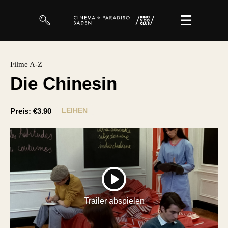
Filme
Filme A-Z
Die Chinesin
Magazin
Kuratierungen
LEIHEN
Preis:
€3.90
Events
So geht’s
Filmpakete
PLAY
Gutscheine
Trailer abspielen
& Filmpässe