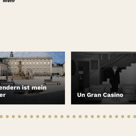
Mehr
endern ist mein
er
Un Gran Casino
EN
LEIHEN