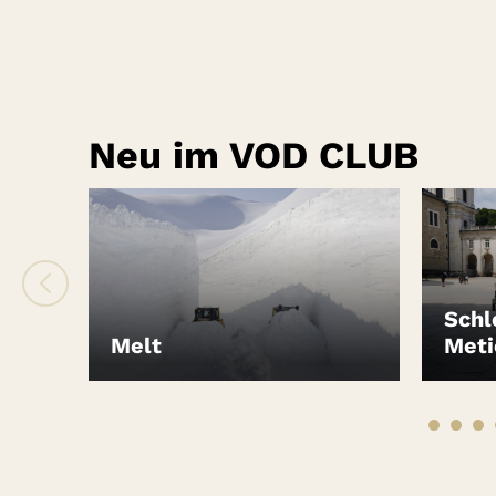
Neu im VOD CLUB
Schl
Melt
Meti
LEIHEN
LEIH