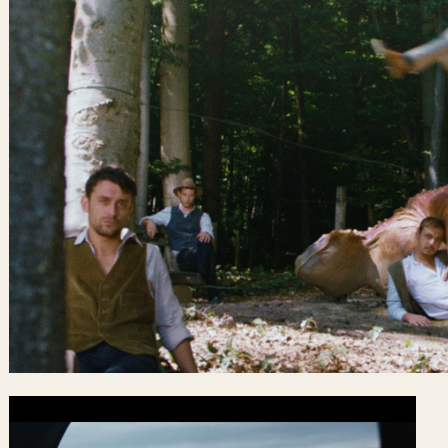
Gutscheine
& Filmpässe
Account
Suche