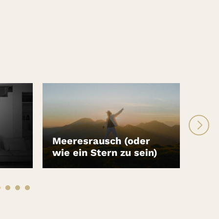
Meeresrausch (oder
Pre
wie ein Stern zu sein)
für
LEIHEN
LEI