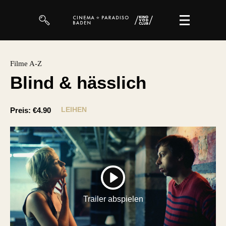
Filme
Filme A-Z
Blind & hässlich
Magazin
Kuratierungen
LEIHEN
Preis:
€4.90
Events
So geht’s
Filmpakete
PLAY
Gutscheine
Trailer abspielen
& Filmpässe