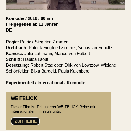
Account
Suche
Komödie
/
2016
/
80min
Freigegeben ab 12 Jahren
DE
Regie:
Patrick Siegfried Zimmer
Drehbuch:
Patrick Siegfried Zimmer, Sebastian Schultz
Kamera:
Julia Lohmann, Marius von Felbert
Schnitt:
Habiba Laout
Besetzung:
Robert Stadlober, Dirk von Lowtzow, Wieland
Schönfelder, Blixa Bargeld, Paula Kalenberg
Experimentell
/
International
/
Komödie
WEITBLICK
Dieser Film ist Teil unserer WEITBLICK-Reihe mit
internationalen Filmhighlights.
ZUR REIHE