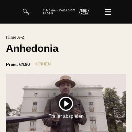
Filme
Filme A-Z
Anhedonia
Magazin
Kuratierungen
LEIHEN
Preis:
€4.90
Events
So geht’s
Filmpakete
PLAY
Gutscheine
Trailer abspielen
& Filmpässe