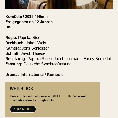
Account
Suche
Komödie
/
2018
/
99min
Freigegeben ab 12 Jahren
DK
Regie:
Paprika Steen
Drehbuch:
Jakob Weis
Kamera:
Jens Schlosser
Schnitt:
Javob Thuesen
Besetzung:
Paprika Steen, Jacob Lohmann, Fanny Bornedal
Fassung:
Deutsche Synchronfassung
Drama
/
International
/
Komödie
WEITBLICK
Dieser Film ist Teil unserer WEITBLICK-Reihe mit
internationalen Filmhighlights.
ZUR REIHE