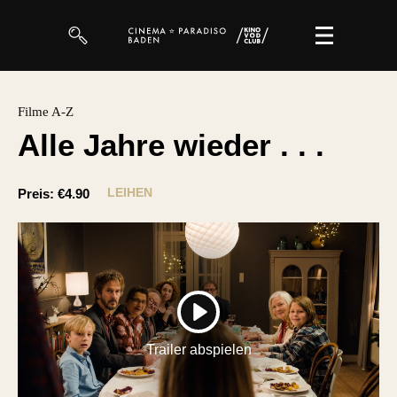
Filme
Filme A-Z
Alle Jahre wieder . . .
Magazin
Kuratierungen
LEIHEN
Preis:
€4.90
Events
So geht’s
Filmpakete
PLAY
Gutscheine
Trailer abspielen
& Filmpässe