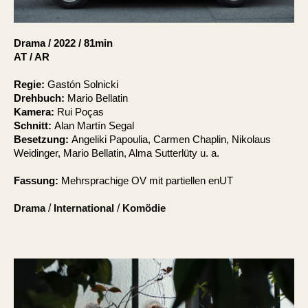
Account
Suche
Drama
/
2022
/
81min
AT / AR
Regie:
Gastón Solnicki
Drehbuch:
Mario Bellatin
Kamera:
Rui Poças
Schnitt:
Alan Martín Segal
Besetzung:
Angeliki Papoulia, Carmen Chaplin, Nikolaus
Weidinger, Mario Bellatin, Alma Sutterlüty u. a.
Fassung:
Mehrsprachige OV mit partiellen enUT
Drama
/
International
/
Komödie