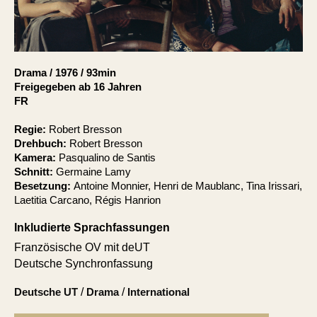
Account
Suche
Drama
/
1976
/
93min
Freigegeben ab 16 Jahren
FR
Regie:
Robert Bresson
Drehbuch:
Robert Bresson
Kamera:
Pasqualino de Santis
Schnitt:
Germaine Lamy
Besetzung:
Antoine Monnier, Henri de Maublanc, Tina Irissari,
Laetitia Carcano, Régis Hanrion
Inkludierte Sprachfassungen
Französische OV mit deUT
Deutsche Synchronfassung
Deutsche UT
/
Drama
/
International