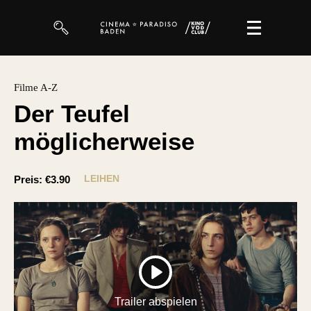
Filme
Filme A-Z
Der Teufel
Magazin
möglicherweise
Kuratierungen
Events
LEIHEN
Preis:
€3.90
So geht’s
Filmpakete
Gutscheine
PLAY
& Filmpässe
Trailer abspielen