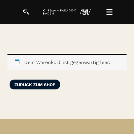
Filme
Magazin
Kuratierungen
Dein Warenkorb ist gegenwärtig leer.
VOD-Events
ZURÜCK ZUM SHOP
So geht’s
Filmpakete
Gutscheine
& Filmpässe