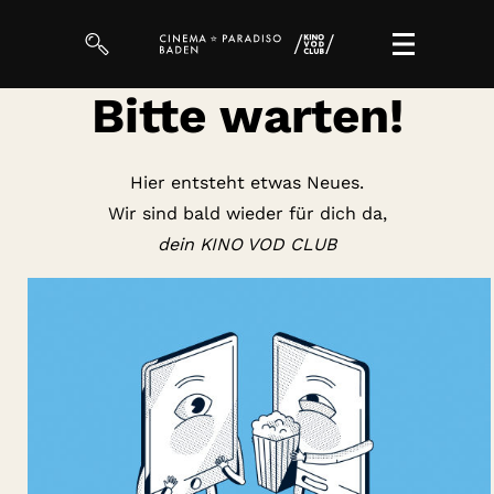
Bitte warten!
Filme
Magazin
Hier entsteht etwas Neues.
Wir sind bald wieder für dich da,
Kuratierungen
dein KINO VOD CLUB
VOD-Events
So geht’s
Filmpakete
Gutscheine
& Filmpässe