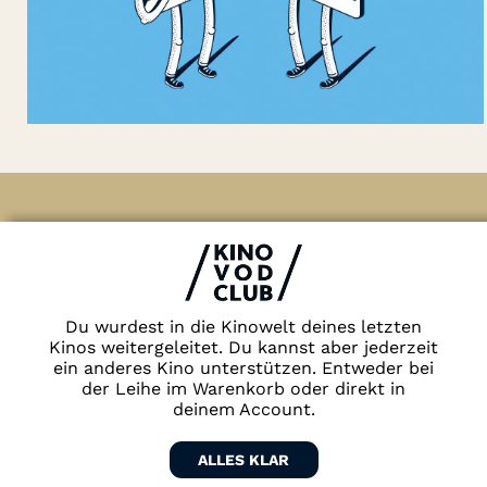
Account
Suche
Impressum & Datenschutz
AGB
Kontakt
FAQ
Du wurdest in die Kinowelt deines letzten
Newsletter
Kinos weitergeleitet. Du kannst aber jederzeit
ein anderes Kino unterstützen. Entweder bei
Partner
der Leihe im Warenkorb oder direkt in
deinem Account.
ALLES KLAR